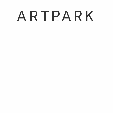
03054 서울시 종로구 삼청로7길
25
www.iartpark.com｜ap@iartpark.com｜T 0
BY ARTLOGIC
2300