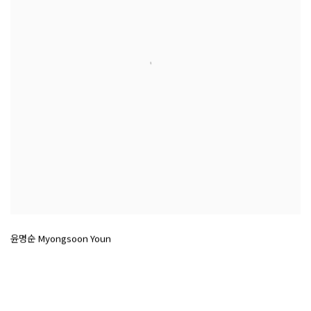
윤명순 Myongsoon Youn