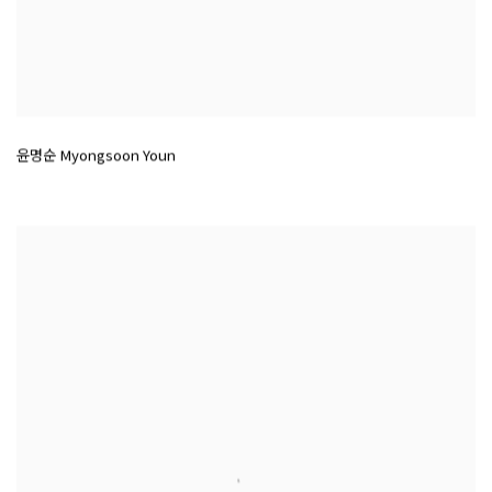
윤명순 Myongsoon Youn