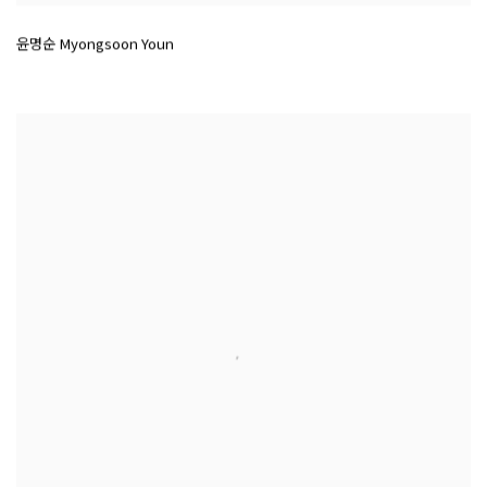
윤명순 Myongsoon Youn