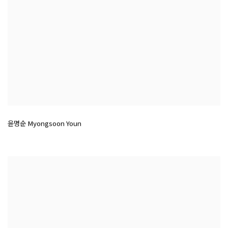
윤명순 Myongsoon Youn