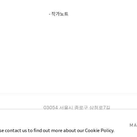
- 작가노트
03054 서울시 종로구 삼청로7길
25
www.iartpark.com｜ap@iartpark.com｜T 0
BY ARTLOGIC
MA
2300
ase contact us to find out more about our Cookie Policy.