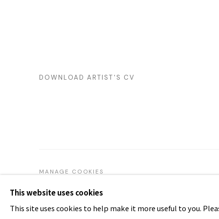
DOWNLOAD ARTIST'S CV
(PDF, OPENS IN A NEW TAB.)
MANAGE COOKIES
COPYRIGHT Ⓒ ARTPARK. ALL RIGHTS RESERVED
SITE 
This website uses cookies
This site uses cookies to help make it more useful to you. Ple