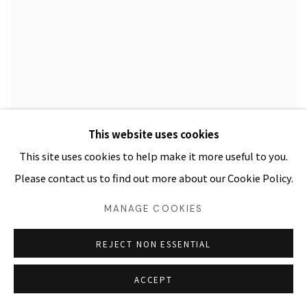
만화에 빠진 미술
This website uses cookies
This site uses cookies to help make it more useful to you.
문화일보
APRIL 12, 2012
Please contact us to find out more about our Cookie Policy.
MANAGE COOKIES
REJECT NON ESSENTIAL
ACCEPT